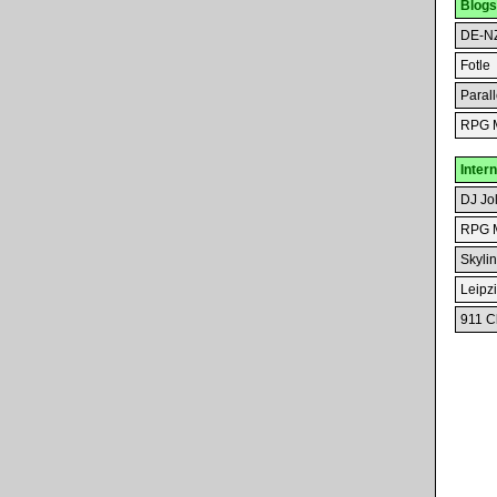
Blogs
DE-N
Fotle
Paral
RPG M
Inter
DJ Jo
RPG M
Skylin
Leipz
911 C