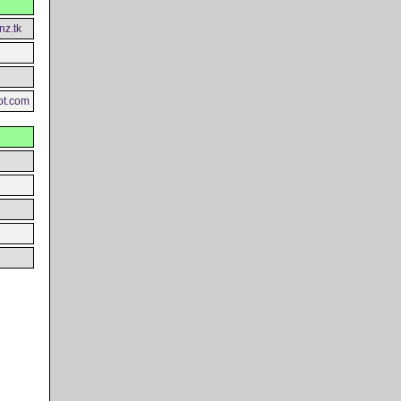
nz.tk
ot.com