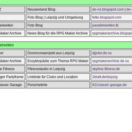
Z
Neuseeland Blog
de-nz.blogspot.com
|
de-
Foto Blog | Leipzig und Umgebung
fotle.blogspot.com
lelwelten
Foto Blog
parallelwelten.tk
aker Archive
News Blog für die RPG Maker Archive
rpgmakerarchive.blogsp
netseiten
ler
Doomcoreprojekt aus Leipzig
djjoler.de.vu
aker Archive
Enzyklopädie zum Thema RPG Maker
rpgmakerarchive.de.vu
e Fitness
Fitnessstudio in Leipzig
skyline-fitness.de
iger Partyframe
Linkliste für Clubs und Location
2blatt.de/leipzig
lassic Garage
Porscheteile
911classic-garage.de